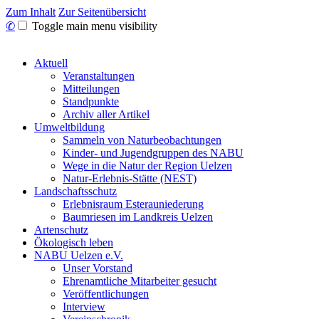
Zum Inhalt
Zur Seitenübersicht
✆
Toggle main menu visibility
Aktuell
Veranstaltungen
Mitteilungen
Standpunkte
Archiv aller Artikel
Umweltbildung
Sammeln von Naturbeobachtungen
Kinder- und Jugendgruppen des NABU
Wege in die Natur der Region Uelzen
Natur-Erlebnis-Stätte (NEST)
Landschaftsschutz
Erlebnisraum Esterauniederung
Baumriesen im Landkreis Uelzen
Artenschutz
Ökologisch leben
NABU Uelzen e.V.
Unser Vorstand
Ehrenamtliche Mitarbeiter gesucht
Veröffentlichungen
Interview