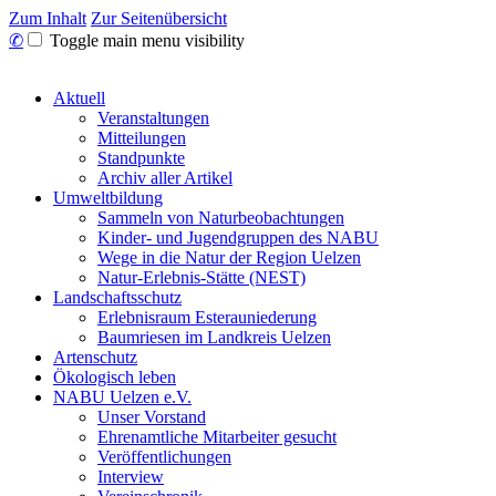
Zum Inhalt
Zur Seitenübersicht
✆
Toggle main menu visibility
Aktuell
Veranstaltungen
Mitteilungen
Standpunkte
Archiv aller Artikel
Umweltbildung
Sammeln von Naturbeobachtungen
Kinder- und Jugendgruppen des NABU
Wege in die Natur der Region Uelzen
Natur-Erlebnis-Stätte (NEST)
Landschaftsschutz
Erlebnisraum Esterauniederung
Baumriesen im Landkreis Uelzen
Artenschutz
Ökologisch leben
NABU Uelzen e.V.
Unser Vorstand
Ehrenamtliche Mitarbeiter gesucht
Veröffentlichungen
Interview