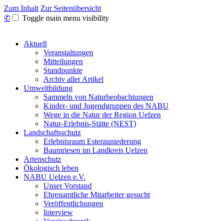
Zum Inhalt
Zur Seitenübersicht
✆
Toggle main menu visibility
Aktuell
Veranstaltungen
Mitteilungen
Standpunkte
Archiv aller Artikel
Umweltbildung
Sammeln von Naturbeobachtungen
Kinder- und Jugendgruppen des NABU
Wege in die Natur der Region Uelzen
Natur-Erlebnis-Stätte (NEST)
Landschaftsschutz
Erlebnisraum Esterauniederung
Baumriesen im Landkreis Uelzen
Artenschutz
Ökologisch leben
NABU Uelzen e.V.
Unser Vorstand
Ehrenamtliche Mitarbeiter gesucht
Veröffentlichungen
Interview