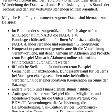
Verantwortlichkeit nach Art. 26 DSGVO handelt. Eine sichere
Weiterleitung der Daten wird unter Berücksichtigung des Stands der
Technik und den zur Verfügung stehenden Mitteln garantiert.
Mögliche Empfänger personenbezogener Daten sind hiernach zum
Beispiel:
im Rahmen der satzungemäßen, mehrfach abgestuften
Mitgliedschaft im NABU die NABU e.V.
Bundesgeschäftsstelle, die für Ihren Wohnsitz zuständigen
NABU-Landesverbände und regionalen Gliederungen;
Kooperationspartner und gemeinsame für die Verarbeitung
Verantwortliche, mit denen gemeinsam Aktionen und Projekte
(zum Beispiel Mitmach-Aktionen) online oder mittels
Printprodukten durchgeführt werden;
öffentliche Stellen und Institutionen (zum Beispiel
Gemeinden, Finanzbehörden, Bundeszentralamt für Steuern)
bei Vorliegen einer gesetzlichen oder behördlichen
Verpflichtung oder einer sonstigen Kooperation im Sinne der
Satzung;
andere Kredit- und Finanzdienstleistungsinstitute;
Auftragsverarbeiter zum Beispiel für die Mitglieder- und
Spendenwerbung, für die Unterstützung/Wartung von
EDV-/IT-Anwendungen, die Archivierung, die
Belegbearbeitung, Call-Center-Services, Compliance-
Services, das Controlling, das Datenscreening nach