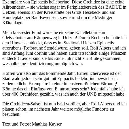
Exemplare von Epipactis helleborine! Diese Orchidee ist eine echte
Allrounderin – sie wächst sogar im Parkplatzbereich des BADUE in
Uelzen, ebenso an der Kreisstraße bei Groß Hesebeck und am
Hundeplatz bei Bad Bevensen, sowie rund um die Medinger
Kläranlage.
Mein krassester Fund war eine einzelne E. helleborine im
Gleisschotter am Kämpenweg in Uelzen! Durch Recherche hatte ich
den Hinweis entdeckt, dass es im Stadtwald Uelzen Epipactis
atrorubens (Rotbraune Stendelwurz) geben soll. Rolf Alpers und ich
sind Anfang Juni dorthin und haben auch tatsächlich einige Pflanzen
entdeckt! Leider sind sie bis Ende Juli nicht zur Blüte gekommen,
weshalb eine Identifizierung unmöglich war.
Hoffen wir also auf das kommende Jahr. Erfreulicherweise ist der
Stadtwald jedoch sehr gut mit Epipactis helleborine bewachsen,
zudem etliche Exemplare in einer intensiven rötlichen Färbung!
Könnte das ein Einfluss von E. atrorubens sein? Jedenfalls habe ich
über 400 Orchideen gezählt, was ich auch der UNB mitgeteilt habe.
Die Orchideen-Saison ist nun bald vorüber, aber Rolf Alpers und ich
planen schon, im nächsten Jahr weitere mögliche Fundorte zu
besuchen.
Text und Fotos: Matthias Kayser