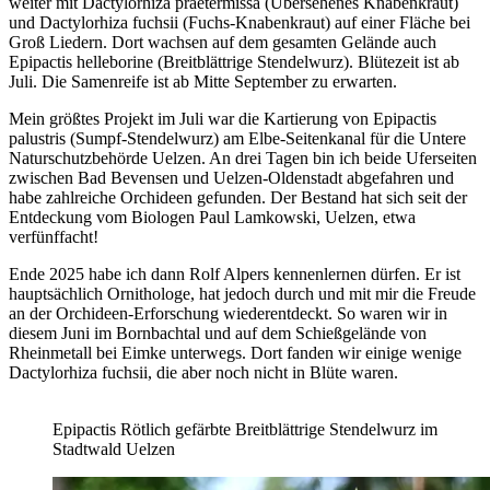
weiter mit Dactylorhiza praetermissa (Übersehenes Knabenkraut)
und Dactylorhiza fuchsii (Fuchs-Knabenkraut) auf einer Fläche bei
Groß Liedern. Dort wachsen auf dem gesamten Gelände auch
Epipactis helleborine (Breitblättrige Stendelwurz). Blütezeit ist ab
Juli. Die Samenreife ist ab Mitte September zu erwarten.
Mein größtes Projekt im Juli war die Kartierung von Epipactis
palustris (Sumpf-Stendelwurz) am Elbe-Seitenkanal für die Untere
Naturschutzbehörde Uelzen. An drei Tagen bin ich beide Uferseiten
zwischen Bad Bevensen und Uelzen-Oldenstadt abgefahren und
habe zahlreiche Orchideen gefunden. Der Bestand hat sich seit der
Entdeckung vom Biologen Paul Lamkowski, Uelzen, etwa
verfünffacht!
Ende 2025 habe ich dann Rolf Alpers kennenlernen dürfen. Er ist
hauptsächlich Ornithologe, hat jedoch durch und mit mir die Freude
an der Orchideen-Erforschung wiederentdeckt. So waren wir in
diesem Juni im Bornbachtal und auf dem Schießgelände von
Rheinmetall bei Eimke unterwegs. Dort fanden wir einige wenige
Dactylorhiza fuchsii, die aber noch nicht in Blüte waren.
Epipactis Rötlich gefärbte Breitblättrige Stendelwurz im
Stadtwald Uelzen