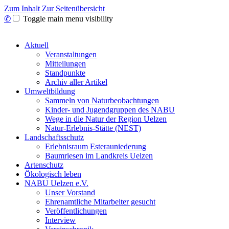
Zum Inhalt
Zur Seitenübersicht
✆
Toggle main menu visibility
Aktuell
Veranstaltungen
Mitteilungen
Standpunkte
Archiv aller Artikel
Umweltbildung
Sammeln von Naturbeobachtungen
Kinder- und Jugendgruppen des NABU
Wege in die Natur der Region Uelzen
Natur-Erlebnis-Stätte (NEST)
Landschaftsschutz
Erlebnisraum Esterauniederung
Baumriesen im Landkreis Uelzen
Artenschutz
Ökologisch leben
NABU Uelzen e.V.
Unser Vorstand
Ehrenamtliche Mitarbeiter gesucht
Veröffentlichungen
Interview