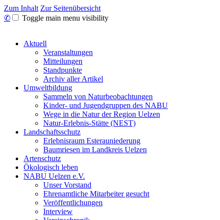
Zum Inhalt
Zur Seitenübersicht
✆
Toggle main menu visibility
Aktuell
Veranstaltungen
Mitteilungen
Standpunkte
Archiv aller Artikel
Umweltbildung
Sammeln von Naturbeobachtungen
Kinder- und Jugendgruppen des NABU
Wege in die Natur der Region Uelzen
Natur-Erlebnis-Stätte (NEST)
Landschaftsschutz
Erlebnisraum Esterauniederung
Baumriesen im Landkreis Uelzen
Artenschutz
Ökologisch leben
NABU Uelzen e.V.
Unser Vorstand
Ehrenamtliche Mitarbeiter gesucht
Veröffentlichungen
Interview