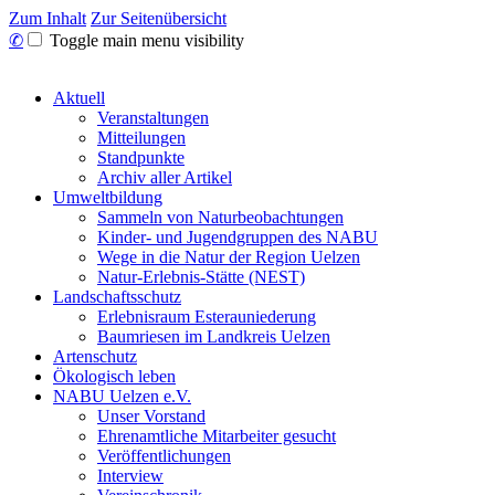
Zum Inhalt
Zur Seitenübersicht
✆
Toggle main menu visibility
Aktuell
Veranstaltungen
Mitteilungen
Standpunkte
Archiv aller Artikel
Umweltbildung
Sammeln von Naturbeobachtungen
Kinder- und Jugendgruppen des NABU
Wege in die Natur der Region Uelzen
Natur-Erlebnis-Stätte (NEST)
Landschaftsschutz
Erlebnisraum Esterauniederung
Baumriesen im Landkreis Uelzen
Artenschutz
Ökologisch leben
NABU Uelzen e.V.
Unser Vorstand
Ehrenamtliche Mitarbeiter gesucht
Veröffentlichungen
Interview