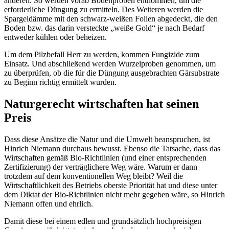
anderen. So werden vorab Bodenproben entnommen, um die
erforderliche Düngung zu ermitteln. Des Weiteren werden die
Spargeldämme mit den schwarz-weißen Folien abgedeckt, die den
Boden bzw. das darin versteckte „weiße Gold“ je nach Bedarf
entweder kühlen oder beheizen.
Um dem Pilzbefall Herr zu werden, kommen Fungizide zum
Einsatz. Und abschließend werden Wurzelproben genommen, um
zu überprüfen, ob die für die Düngung ausgebrachten Gärsubstrate
zu Beginn richtig ermittelt wurden.
Naturgerecht wirtschaften hat seinen
Preis
Dass diese Ansätze die Natur und die Umwelt beanspruchen, ist
Hinrich Niemann durchaus bewusst. Ebenso die Tatsache, dass das
Wirtschaften gemäß Bio-Richtlinien (und einer entsprechenden
Zertifizierung) der verträglichere Weg wäre. Warum er dann
trotzdem auf dem konventionellen Weg bleibt? Weil die
Wirtschaftlichkeit des Betriebs oberste Priorität hat und diese unter
dem Diktat der Bio-Richtlinien nicht mehr gegeben wäre, so Hinrich
Niemann offen und ehrlich.
Damit diese bei einem edlen und grundsätzlich hochpreisigen