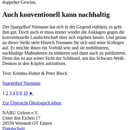
doppelter Gewinn.
Auch konventionell kann nachhaltig
Der Spargelhof Niemann hat sich in der Gegend etabliert, es geht
ihm gut. Doch auch er muss immer wieder die Anklagen gegen die
konventionelle Landwirtschaft über sich ergehen lassen. Und genau
an dieser Stelle steht Hinrich Niemann für sich und seine Kollegen
auf. Er möchte ihnen ein Vorbild sein und sie mobilisieren,
nachhaltige Maßnahmen zu initiieren und dann auch zu publizieren.
Denn das ist aus seiner Sicht der Schlüssel, um das Schwarz-Weiß-
Denken in den Köpfen aufzulösen.
Text: Kristina Huber & Peter Block
Spargelhof Niemann
1
2
3
4
6
8
10
►
Zur Übersicht Ökologisch leben
NABU Uelzen e.V.
Unter den Eichen 17
29559 Wrestedt OT Emern
Datenschutz