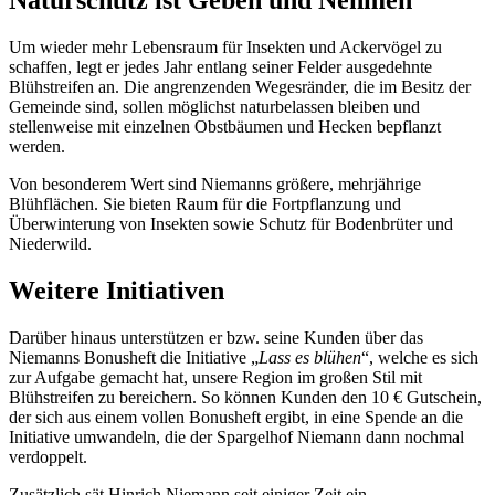
Naturschutz ist Geben und Nehmen
Um wieder mehr Lebensraum für Insekten und Ackervögel zu
schaffen, legt er jedes Jahr entlang seiner Felder ausgedehnte
Blühstreifen an. Die angrenzenden Wegesränder, die im Besitz der
Gemeinde sind, sollen möglichst naturbelassen bleiben und
stellenweise mit einzelnen Obstbäumen und Hecken bepflanzt
werden.
Von besonderem Wert sind Niemanns größere, mehrjährige
Blühflächen. Sie bieten Raum für die Fortpflanzung und
Überwinterung von Insekten sowie Schutz für Bodenbrüter und
Niederwild.
Weitere Initiativen
Darüber hinaus unterstützen er bzw. seine Kunden über das
Niemanns Bonusheft die Initiative „
Lass es blühen
“, welche es sich
zur Aufgabe gemacht hat, unsere Region im großen Stil mit
Blühstreifen zu bereichern. So können Kunden den 10 € Gutschein,
der sich aus einem vollen Bonusheft ergibt, in eine Spende an die
Initiative umwandeln, die der Spargelhof Niemann dann nochmal
verdoppelt.
Zusätzlich sät Hinrich Niemann seit einiger Zeit ein