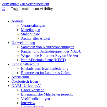
Zum Inhalt
Zur Seitenübersicht
✆
Toggle main menu visibility
Aktuell
Veranstaltungen
Mitteilungen
Standpunkte
Archiv aller Artikel
Umweltbildung
Sammeln von Naturbeobachtungen
Kinder- und Jugendgruppen des NABU
Wege in die Natur der Region Uelzen
Natur-Erlebnis-Stätte (NEST)
Landschaftsschutz
Erlebnisraum Esterauniederung
Baumriesen im Landkreis Uelzen
Artenschutz
Ökologisch leben
NABU Uelzen e.V.
Unser Vorstand
Ehrenamtliche Mitarbeiter gesucht
Veröffentlichungen
Interview