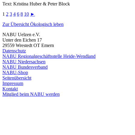
Text: Kristina Huber & Peter Block
1
2
3
4
6
8
10
►
Zur Übersicht Ökologisch leben
NABU Uelzen e.V.
Unter den Eichen 17
29559 Wrestedt OT Emern
Datenschutz
NABU Regionalgeschäftsstelle Heide-Wendland
NABU Niedersachsen
NABU Bundesverband
NABU-Shop
Seitenübersicht
Impressum
Kontakt
Mitglied beim NABU werden