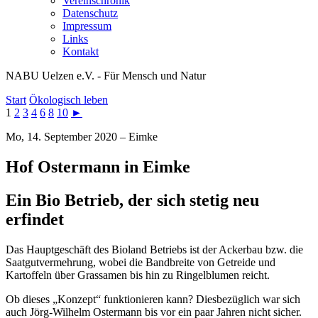
Vereinschronik
Datenschutz
Impressum
Links
Kontakt
NABU Uelzen e.V. - Für Mensch und Natur
Start
Ökologisch leben
1
2
3
4
6
8
10
►
Mo, 14. September 2020 – Eimke
Hof Ostermann in Eimke
Ein Bio Betrieb, der sich stetig neu
erfindet
Das Hauptgeschäft des Bioland Betriebs ist der Ackerbau bzw. die
Saatgutvermehrung, wobei die Bandbreite von Getreide und
Kartoffeln über Grassamen bis hin zu Ringelblumen reicht.
Ob dieses „Konzept“ funktionieren kann? Diesbezüglich war sich
auch Jörg-Wilhelm Ostermann bis vor ein paar Jahren nicht sicher.