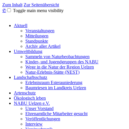
Zum Inhalt
Zur Seitenübersicht
✆
Toggle main menu visibility
Aktuell
Veranstaltungen
Mitteilungen
Standpunkte
Archiv aller Artikel
Umweltbildung
Sammeln von Naturbeobachtungen
Kinder- und Jugendgruppen des NABU
Wege in die Natur der Region Uelzen
Natur-Erlebnis-Stätte (NEST)
Landschaftsschutz
Erlebnisraum Esterauniederung
Baumriesen im Landkreis Uelzen
Artenschutz
Ökologisch leben
NABU Uelzen e.V.
Unser Vorstand
Ehrenamtliche Mitarbeiter gesucht
Veröffentlichungen
Interview