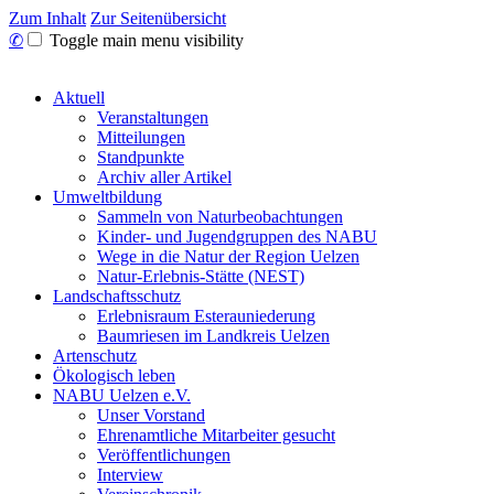
Zum Inhalt
Zur Seitenübersicht
✆
Toggle main menu visibility
Aktuell
Veranstaltungen
Mitteilungen
Standpunkte
Archiv aller Artikel
Umweltbildung
Sammeln von Naturbeobachtungen
Kinder- und Jugendgruppen des NABU
Wege in die Natur der Region Uelzen
Natur-Erlebnis-Stätte (NEST)
Landschaftsschutz
Erlebnisraum Esterauniederung
Baumriesen im Landkreis Uelzen
Artenschutz
Ökologisch leben
NABU Uelzen e.V.
Unser Vorstand
Ehrenamtliche Mitarbeiter gesucht
Veröffentlichungen
Interview