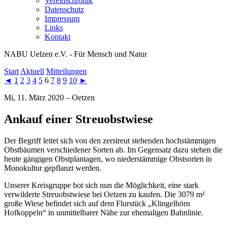
Vereinschronik
Datenschutz
Impressum
Links
Kontakt
NABU Uelzen e.V. - Für Mensch und Natur
Start
Aktuell
Mitteilungen
◄
1
2
3
4
5
6
7
8
9
10
►
Mi, 11. März 2020 – Oetzen
Ankauf einer Streuobstwiese
Der Begriff leitet sich von den zerstreut stehenden hochstämmigen
Obstbäumen verschiedener Sorten ab. Im Gegensatz dazu stehen die
heute gängigen Obstplantagen, wo niederstämmige Obstsorten in
Monokultur gepflanzt werden.
Unserer Kreisgruppe bot sich nun die Möglichkeit, eine stark
verwilderte Streuobstwiese bei Oetzen zu kaufen. Die 3079 m²
große Wiese befindet sich auf dem Flurstück „Klingelhörn
Hofkoppeln“ in unmittelbarer Nähe zur ehemaligen Bahnlinie.