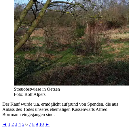
Streuobstwiese in Oetzen
Foto: Rolf Alpers
Der Kauf wurde u.a. ermöglicht aufgrund von Spenden, die aus
Anlass des Todes unseres ehemaligen Kassenwarts Alfred
Borrmann eingegangen sind.
◄
1
2
3
4
5
6
7
8
9
10
►