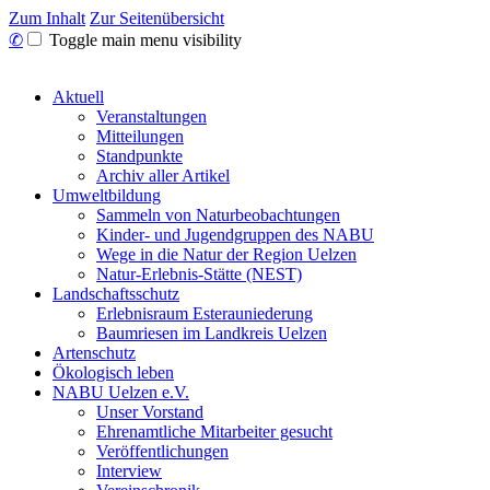
Zum Inhalt
Zur Seitenübersicht
✆
Toggle main menu visibility
Aktuell
Veranstaltungen
Mitteilungen
Standpunkte
Archiv aller Artikel
Umweltbildung
Sammeln von Naturbeobachtungen
Kinder- und Jugendgruppen des NABU
Wege in die Natur der Region Uelzen
Natur-Erlebnis-Stätte (NEST)
Landschaftsschutz
Erlebnisraum Esterauniederung
Baumriesen im Landkreis Uelzen
Artenschutz
Ökologisch leben
NABU Uelzen e.V.
Unser Vorstand
Ehrenamtliche Mitarbeiter gesucht
Veröffentlichungen
Interview