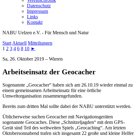
Vereinschronik
Datenschutz
Impressum
Links
Kontakt
NABU Uelzen e.V. - Für Mensch und Natur
Start
Aktuell
Mitteilungen
1
2
3
4
6
8
10
►
Sa, 26. Oktober 2019 – Wieren
Arbeitseinsatz der Geocacher
Sogenannte „Geocacher“ haben sich am 26.10.19 wieder einmal zu
einem gemeinsamen Arbeitseinsatz für eine örtliche
Umweltorganisation zusammengefunden.
Bereits zum dritten Mal sollte dabei der NABU unterstützt werden.
Üblicherweise suchen Geocacher mit Navigationsgeräten
sogenannte Geocaches. Diese „Schnitzeljagden“ mit dem GPS-
Gerät sind Teil des weltweiten Spiels „Geocaching“. Am letzten
Oktobersonnabend trafen sich insgesamt 22 große und kleine Helfer