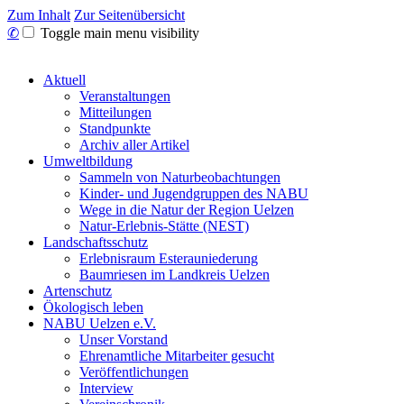
Zum Inhalt
Zur Seitenübersicht
✆
Toggle main menu visibility
Aktuell
Veranstaltungen
Mitteilungen
Standpunkte
Archiv aller Artikel
Umweltbildung
Sammeln von Naturbeobachtungen
Kinder- und Jugendgruppen des NABU
Wege in die Natur der Region Uelzen
Natur-Erlebnis-Stätte (NEST)
Landschaftsschutz
Erlebnisraum Esterauniederung
Baumriesen im Landkreis Uelzen
Artenschutz
Ökologisch leben
NABU Uelzen e.V.
Unser Vorstand
Ehrenamtliche Mitarbeiter gesucht
Veröffentlichungen
Interview