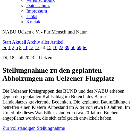
Vereinschronik
Datenschutz
Impressum
Links
Kontakt
NABU Uelzen e.V. - Für Mensch und Natur
Start
Aktuell
Archiv aller Artikel
◄
1
2
5
8
11
12
13
14
15
16
22
39
56
69
►
Di, 18. Juli 2023 – Uelzen
Stellungnahme zu den geplanten
Abholzungen am Uelzener Flugplatz
Die Uelzener Kreisgruppen des BUND und des NABU erheben
gegen den geplanten Kahlschlag im Bereich des Barnser
Landeplatzes gravierende Bedenken. Die geplanten Baumfällungen
betreffen einen Kiefern-Altbestand im Alter von etwa 80 Jahren. Im
Unterholz dieses Waldstücks sind vor etwa 20 Jahren Buchen
angepflanzt worden, die sich erfolgreich entwickelt haben.
Zur vollständigen Stellungnahme