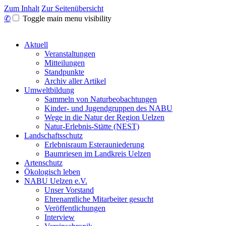
Zum Inhalt
Zur Seitenübersicht
✆
Toggle main menu visibility
Aktuell
Veranstaltungen
Mitteilungen
Standpunkte
Archiv aller Artikel
Umweltbildung
Sammeln von Naturbeobachtungen
Kinder- und Jugendgruppen des NABU
Wege in die Natur der Region Uelzen
Natur-Erlebnis-Stätte (NEST)
Landschaftsschutz
Erlebnisraum Esterauniederung
Baumriesen im Landkreis Uelzen
Artenschutz
Ökologisch leben
NABU Uelzen e.V.
Unser Vorstand
Ehrenamtliche Mitarbeiter gesucht
Veröffentlichungen
Interview