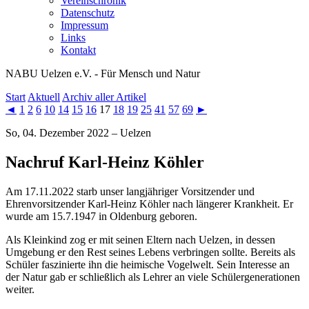
Vereinschronik
Datenschutz
Impressum
Links
Kontakt
NABU Uelzen e.V. - Für Mensch und Natur
Start
Aktuell
Archiv aller Artikel
◄
1
2
6
10
14
15
16
17
18
19
25
41
57
69
►
So, 04. Dezember 2022 – Uelzen
Nachruf Karl-Heinz Köhler
Am 17.11.2022 starb unser langjähriger Vorsitzender und
Ehrenvorsitzender Karl-Heinz Köhler nach längerer Krankheit. Er
wurde am 15.7.1947 in Oldenburg geboren.
Als Kleinkind zog er mit seinen Eltern nach Uelzen, in dessen
Umgebung er den Rest seines Lebens verbringen sollte. Bereits als
Schüler faszinierte ihn die heimische Vogelwelt. Sein Interesse an
der Natur gab er schließlich als Lehrer an viele Schülergenerationen
weiter.