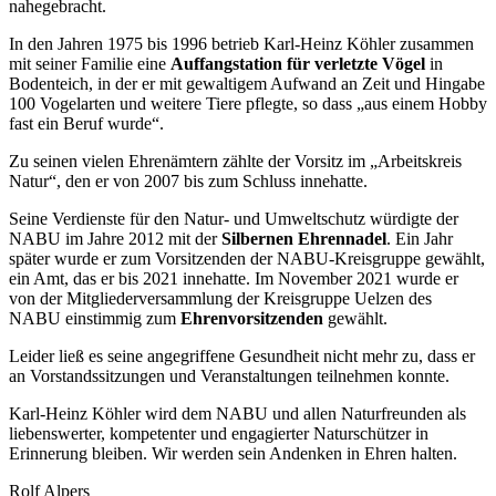
nahegebracht.
In den Jahren 1975 bis 1996 betrieb Karl-Heinz Köhler zusammen
mit seiner Familie eine
Auffangstation für verletzte Vögel
in
Bodenteich, in der er mit gewaltigem Aufwand an Zeit und Hingabe
100 Vogelarten und weitere Tiere pflegte, so dass „aus einem Hobby
fast ein Beruf wurde“.
Zu seinen vielen Ehrenämtern zählte der Vorsitz im „Arbeitskreis
Natur“, den er von 2007 bis zum Schluss innehatte.
Seine Verdienste für den Natur- und Umweltschutz würdigte der
NABU im Jahre 2012 mit der
Silbernen Ehrennadel
. Ein Jahr
später wurde er zum Vorsitzenden der NABU-Kreisgruppe gewählt,
ein Amt, das er bis 2021 innehatte. Im November 2021 wurde er
von der Mitgliederversammlung der Kreisgruppe Uelzen des
NABU einstimmig zum
Ehrenvorsitzenden
gewählt.
Leider ließ es seine angegriffene Gesundheit nicht mehr zu, dass er
an Vorstandssitzungen und Veranstaltungen teilnehmen konnte.
Karl-Heinz Köhler wird dem NABU und allen Naturfreunden als
liebenswerter, kompetenter und engagierter Naturschützer in
Erinnerung bleiben. Wir werden sein Andenken in Ehren halten.
Rolf Alpers