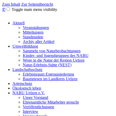
Zum Inhalt
Zur Seitenübersicht
✆
Toggle main menu visibility
Aktuell
Veranstaltungen
Mitteilungen
Standpunkte
Archiv aller Artikel
Umweltbildung
Sammeln von Naturbeobachtungen
Kinder- und Jugendgruppen des NABU
Wege in die Natur der Region Uelzen
Natur-Erlebnis-Stätte (NEST)
Landschaftsschutz
Erlebnisraum Esterauniederung
Baumriesen im Landkreis Uelzen
Artenschutz
Ökologisch leben
NABU Uelzen e.V.
Unser Vorstand
Ehrenamtliche Mitarbeiter gesucht
Veröffentlichungen
Interview