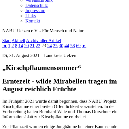
Vereinschronik
Datenschutz
Impressum
Links
Kontakt
NABU Uelzen e.V. - Für Mensch und Natur
Start
Aktuell
Archiv aller Artikel
◄
1
2
8
14
20
21
22
23
24
25
30
44
58
69
►
Di, 31. August 2021 – Landkreis Uelzen
„Kirschpflaumensommer“
Erntezeit - wilde Mirabellen tragen im
August reichlich Früchte
Im Frühjahr 2021 wurde damit begonnen, dass NABU-Projekt
Kirschpflaume einer breiten Öffentlichkeit vorzustellen. In der
Vorbereitung hatten Bernhard Witte und Thomas Dorschner ein
Informationsblatt zur Kirschpflaume erarbeitet.
Zur Pflanzzeit wurden einige Jungbäume bei einer Baumschule