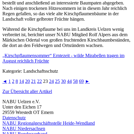
bestellt und anschließend an interessierte Baumpaten abgegeben.
Nach einigen trockenen Hitzesommern ist in diesem Jahr reichlich
Regen gefallen, so das viele alte Kirschpflaumenbäume in der
Landschaft voller gelbroter Früchte hängen.
Während die Kirschpflaume bei uns im Landkreis Uelzen wenig
verbreitet ist, berichtet unser NABU Mitglied Rolf Alpers aus dem
Märkischen Odertal von großen fruchtenden Kirschbaumbeständen,
die dort an den Feldwegen und Ortsrändern wachsen.
„Kirschpflaumensommer“ Erntezeit - wilde Mirabellen tragen im
August reichlich Früchte
Kategorie: Landschaftsschutz
◄
1
2
8
14
20
21
22
23
24
25
30
44
58
69
►
Zur Übersicht aller Artikel
NABU Uelzen e.V.
Unter den Eichen 17
29559 Wrestedt OT Emern
Datenschutz
NABU Regionalgeschäftsstelle Heide-Wendland
NABU Niedersachsen
NABU Bundesverband