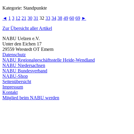
Kategorie: Standpunkte
◄
1
3
12
21
30
31
32
33
34
38
49
60
69
►
Zur Übersicht aller Artikel
NABU Uelzen e.V.
Unter den Eichen 17
29559 Wrestedt OT Emern
Datenschutz
NABU Regionalgeschäftsstelle Heide-Wendland
NABU Niedersachsen
NABU Bundesverband
NABU-Shop
Seitenübersicht
Impressum
Kontakt
Mitglied beim NABU werden