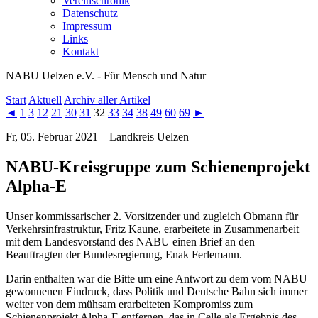
Vereinschronik
Datenschutz
Impressum
Links
Kontakt
NABU Uelzen e.V. - Für Mensch und Natur
Start
Aktuell
Archiv aller Artikel
◄
1
3
12
21
30
31
32
33
34
38
49
60
69
►
Fr, 05. Februar 2021 – Landkreis Uelzen
NABU-Kreisgruppe zum Schienenprojekt
Alpha-E
Unser kommissarischer 2. Vorsitzender und zugleich Obmann für
Verkehrsinfrastruktur, Fritz Kaune, erarbeitete in Zusammenarbeit
mit dem Landesvorstand des NABU einen Brief an den
Beauftragten der Bundesregierung, Enak Ferlemann.
Darin enthalten war die Bitte um eine Antwort zu dem vom NABU
gewonnenen Eindruck, dass Politik und Deutsche Bahn sich immer
weiter von dem mühsam erarbeiteten Kompromiss zum
Schienenprojekt Alpha-E entfernen, das in Celle als Ergebnis des