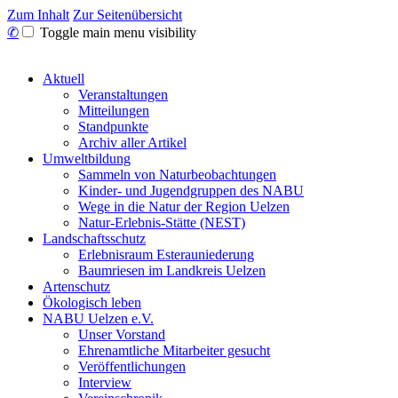
Zum Inhalt
Zur Seitenübersicht
✆
Toggle main menu visibility
Aktuell
Veranstaltungen
Mitteilungen
Standpunkte
Archiv aller Artikel
Umweltbildung
Sammeln von Naturbeobachtungen
Kinder- und Jugendgruppen des NABU
Wege in die Natur der Region Uelzen
Natur-Erlebnis-Stätte (NEST)
Landschaftsschutz
Erlebnisraum Esterauniederung
Baumriesen im Landkreis Uelzen
Artenschutz
Ökologisch leben
NABU Uelzen e.V.
Unser Vorstand
Ehrenamtliche Mitarbeiter gesucht
Veröffentlichungen
Interview