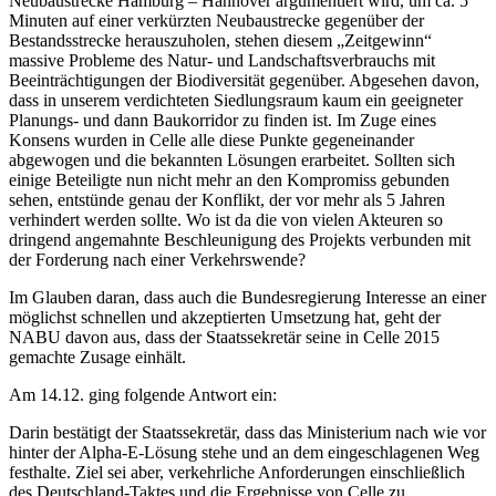
Neubaustrecke Hamburg – Hannover argumentiert wird, um ca. 5
Minuten auf einer verkürzten Neubaustrecke gegenüber der
Bestandsstrecke herauszuholen, stehen diesem „Zeitgewinn“
massive Probleme des Natur- und Landschaftsverbrauchs mit
Beeinträchtigungen der Biodiversität gegenüber. Abgesehen davon,
dass in unserem verdichteten Siedlungsraum kaum ein geeigneter
Planungs- und dann Baukorridor zu finden ist. Im Zuge eines
Konsens wurden in Celle alle diese Punkte gegeneinander
abgewogen und die bekannten Lösungen erarbeitet. Sollten sich
einige Beteiligte nun nicht mehr an den Kompromiss gebunden
sehen, entstünde genau der Konflikt, der vor mehr als 5 Jahren
verhindert werden sollte. Wo ist da die von vielen Akteuren so
dringend angemahnte Beschleunigung des Projekts verbunden mit
der Forderung nach einer Verkehrswende?
Im Glauben daran, dass auch die Bundesregierung Interesse an einer
möglichst schnellen und akzeptierten Umsetzung hat, geht der
NABU davon aus, dass der Staatssekretär seine in Celle 2015
gemachte Zusage einhält.
Am 14.12. ging folgende Antwort ein:
Darin bestätigt der Staatssekretär, dass das Ministerium nach wie vor
hinter der Alpha-E-Lösung stehe und an dem eingeschlagenen Weg
festhalte. Ziel sei aber, verkehrliche Anforderungen einschließlich
des Deutschland-Taktes und die Ergebnisse von Celle zu