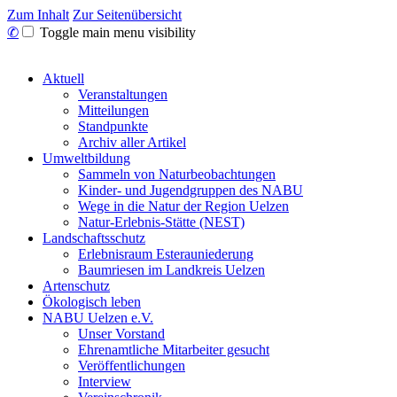
Zum Inhalt
Zur Seitenübersicht
✆
Toggle main menu visibility
Aktuell
Veranstaltungen
Mitteilungen
Standpunkte
Archiv aller Artikel
Umweltbildung
Sammeln von Naturbeobachtungen
Kinder- und Jugendgruppen des NABU
Wege in die Natur der Region Uelzen
Natur-Erlebnis-Stätte (NEST)
Landschaftsschutz
Erlebnisraum Esterauniederung
Baumriesen im Landkreis Uelzen
Artenschutz
Ökologisch leben
NABU Uelzen e.V.
Unser Vorstand
Ehrenamtliche Mitarbeiter gesucht
Veröffentlichungen
Interview