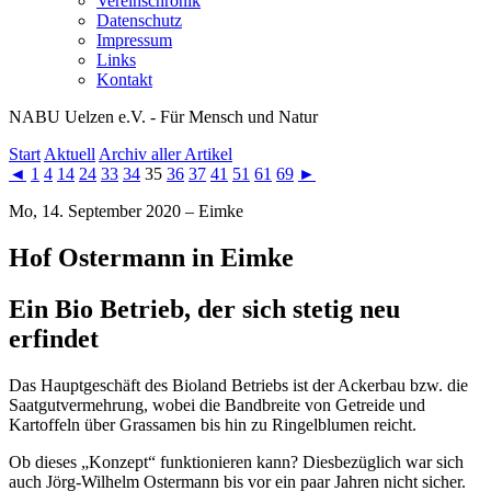
Vereinschronik
Datenschutz
Impressum
Links
Kontakt
NABU Uelzen e.V. - Für Mensch und Natur
Start
Aktuell
Archiv aller Artikel
◄
1
4
14
24
33
34
35
36
37
41
51
61
69
►
Mo, 14. September 2020 – Eimke
Hof Ostermann in Eimke
Ein Bio Betrieb, der sich stetig neu
erfindet
Das Hauptgeschäft des Bioland Betriebs ist der Ackerbau bzw. die
Saatgutvermehrung, wobei die Bandbreite von Getreide und
Kartoffeln über Grassamen bis hin zu Ringelblumen reicht.
Ob dieses „Konzept“ funktionieren kann? Diesbezüglich war sich
auch Jörg-Wilhelm Ostermann bis vor ein paar Jahren nicht sicher.