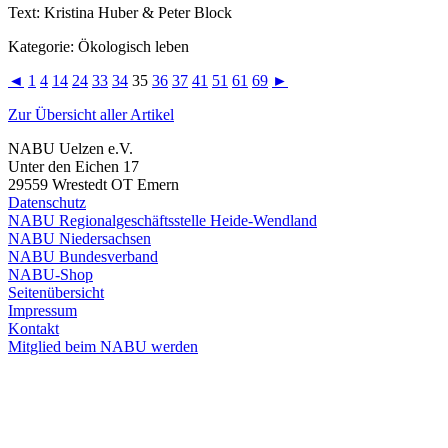
Text: Kristina Huber & Peter Block
Kategorie: Ökologisch leben
◄
1
4
14
24
33
34
35
36
37
41
51
61
69
►
Zur Übersicht aller Artikel
NABU Uelzen e.V.
Unter den Eichen 17
29559 Wrestedt OT Emern
Datenschutz
NABU Regionalgeschäftsstelle Heide-Wendland
NABU Niedersachsen
NABU Bundesverband
NABU-Shop
Seitenübersicht
Impressum
Kontakt
Mitglied beim NABU werden