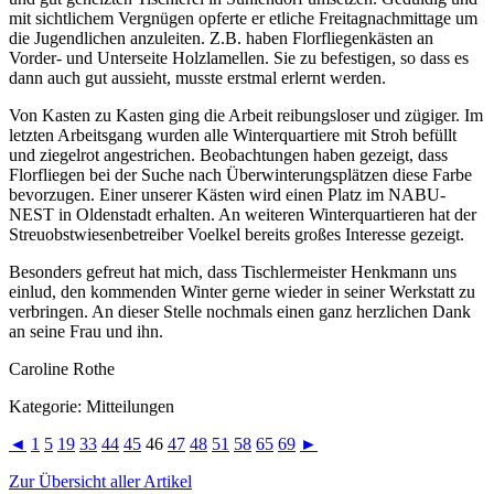
mit sichtlichem Vergnügen opferte er etliche Freitagnachmittage um
die Jugendlichen anzuleiten. Z.B. haben Florfliegenkästen an
Vorder- und Unterseite Holzlamellen. Sie zu befestigen, so dass es
dann auch gut aussieht, musste erstmal erlernt werden.
Von Kasten zu Kasten ging die Arbeit reibungsloser und zügiger. Im
letzten Arbeitsgang wurden alle Winterquartiere mit Stroh befüllt
und ziegelrot angestrichen. Beobachtungen haben gezeigt, dass
Florfliegen bei der Suche nach Überwinterungsplätzen diese Farbe
bevorzugen. Einer unserer Kästen wird einen Platz im NABU-
NEST in Oldenstadt erhalten. An weiteren Winterquartieren hat der
Streuobstwiesenbetreiber Voelkel bereits großes Interesse gezeigt.
Besonders gefreut hat mich, dass Tischlermeister Henkmann uns
einlud, den kommenden Winter gerne wieder in seiner Werkstatt zu
verbringen. An dieser Stelle nochmals einen ganz herzlichen Dank
an seine Frau und ihn.
Caroline Rothe
Kategorie: Mitteilungen
◄
1
5
19
33
44
45
46
47
48
51
58
65
69
►
Zur Übersicht aller Artikel