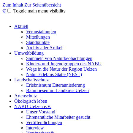
Zum Inhalt
Zur Seitenübersicht
✆
Toggle main menu visibility
Aktuell
Veranstaltungen
Mitteilungen
Standpunkte
Archiv aller Artikel
Umweltbildung
Sammeln von Naturbeobachtungen
Kinder- und Jugendgruppen des NABU
Wege in die Natur der Region Uelzen
Natur-Erlebnis-Stätte (NEST)
Landschaftsschutz
Erlebnisraum Esterauniederung
Baumriesen im Landkreis Uelzen
Artenschutz
Ökologisch leben
NABU Uelzen e.V.
Unser Vorstand
Ehrenamtliche Mitarbeiter gesucht
Veröffentlichungen
Interview