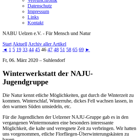
Vereinschronik
Datenschutz
Impressum
Links
Kontakt
NABU Uelzen e.V. - Für Mensch und Natur
Start
Aktuell
Archiv aller Artikel
◄
1
5
19
33
44
45
46
47
48
51
58
65
69
►
Fr, 06. März 2020 – Suhlendorf
Winterwerkstatt der NAJU-
Jugendgruppe
Die Natur kennt etliche Möglichkeiten, gut durch die Winterzeit zu
kommen. Winterschlaf, Winterruhe, dickes Fell wachsen lassen, in
den warmen Süden umsiedeln, etc.
Für die Jugendlichen der Uelzener NAJU-Gruppe gab es in den
vergangenen Wintermonaten eine besonders interessante
Möglichkeit, die kalte und verregnete Zeit zu verbringen. Wir hatten
uns vorgenommen, etliche Florfliegen-Überwinterungskästen zu
bauen.