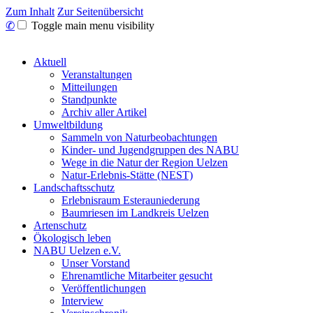
Zum Inhalt
Zur Seitenübersicht
✆
Toggle main menu visibility
Aktuell
Veranstaltungen
Mitteilungen
Standpunkte
Archiv aller Artikel
Umweltbildung
Sammeln von Naturbeobachtungen
Kinder- und Jugendgruppen des NABU
Wege in die Natur der Region Uelzen
Natur-Erlebnis-Stätte (NEST)
Landschaftsschutz
Erlebnisraum Esterauniederung
Baumriesen im Landkreis Uelzen
Artenschutz
Ökologisch leben
NABU Uelzen e.V.
Unser Vorstand
Ehrenamtliche Mitarbeiter gesucht
Veröffentlichungen
Interview