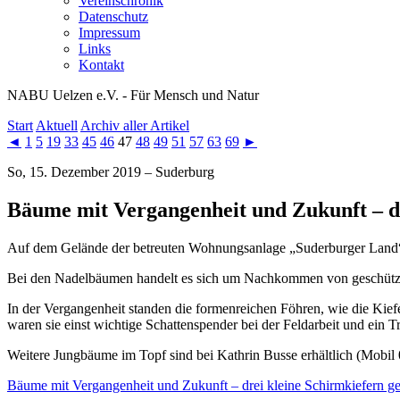
Vereinschronik
Datenschutz
Impressum
Links
Kontakt
NABU Uelzen e.V. - Für Mensch und Natur
Start
Aktuell
Archiv aller Artikel
◄
1
5
19
33
45
46
47
48
49
51
57
63
69
►
So, 15. Dezember 2019 – Suderburg
Bäume mit Vergangenheit und Zukunft – dr
Auf dem Gelände der betreuten Wohnungsanlage „Suderburger Land
Bei den Nadelbäumen handelt es sich um Nachkommen von geschützt
In der Vergangenheit standen die formenreichen Föhren, wie die Kie
waren sie einst wichtige Schattenspender bei der Feldarbeit und ein
Weitere Jungbäume im Topf sind bei Kathrin Busse erhältlich (Mobil
Bäume mit Vergangenheit und Zukunft – drei kleine Schirmkiefern ge