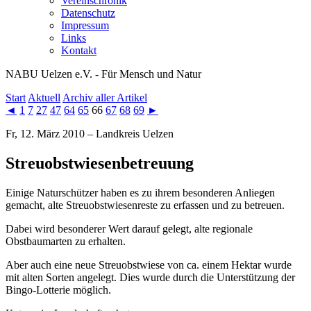
Vereinschronik
Datenschutz
Impressum
Links
Kontakt
NABU Uelzen e.V. - Für Mensch und Natur
Start
Aktuell
Archiv aller Artikel
◄
1
7
27
47
64
65
66
67
68
69
►
Fr, 12. März 2010 – Landkreis Uelzen
Streuobstwiesenbetreuung
Einige Naturschützer haben es zu ihrem besonderen Anliegen
gemacht, alte Streuobstwiesenreste zu erfassen und zu betreuen.
Dabei wird besonderer Wert darauf gelegt, alte regionale
Obstbaumarten zu erhalten.
Aber auch eine neue Streuobstwiese von ca. einem Hektar wurde
mit alten Sorten angelegt. Dies wurde durch die Unterstützung der
Bingo-Lotterie möglich.