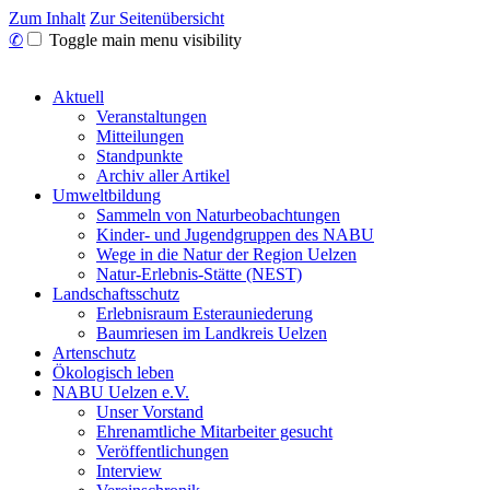
Zum Inhalt
Zur Seitenübersicht
✆
Toggle main menu visibility
Aktuell
Veranstaltungen
Mitteilungen
Standpunkte
Archiv aller Artikel
Umweltbildung
Sammeln von Naturbeobachtungen
Kinder- und Jugendgruppen des NABU
Wege in die Natur der Region Uelzen
Natur-Erlebnis-Stätte (NEST)
Landschaftsschutz
Erlebnisraum Esterauniederung
Baumriesen im Landkreis Uelzen
Artenschutz
Ökologisch leben
NABU Uelzen e.V.
Unser Vorstand
Ehrenamtliche Mitarbeiter gesucht
Veröffentlichungen
Interview