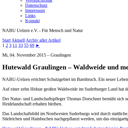
Vereinschronik
Datenschutz
Impressum
Links
Kontakt
NABU Uelzen e.V. - Für Mensch und Natur
Start
Aktuell
Archiv aller Artikel
1
2
3
11
33
55
69
►
Mi, 04. November 2015 – Graulingen
Hutewald Graulingen – Waldweide und me
NABU-Uelzen errichtet Schutzgebiet im Barnbruch. Ein neuer Lebensr
Auf einer zehn Hektar großen Waldweide im Suderburger Land hat 
Der Natur- und Landschaftspfleger Thomas Dorschner bemüht sich seit 
Heidelandschaft erhalten bleiben.
Das Landschaftsbild im Nordwesten Suderburgs wird durch stattliche, 
Stieleichen und Hainbuchen nachgepflanzt werden, um das einzigartig