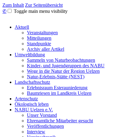
Zum Inhalt
Zur Seitenübersicht
✆
Toggle main menu visibility
Aktuell
Veranstaltungen
Mitteilungen
Standpunkte
Archiv aller Artikel
Umweltbildung
Sammeln von Naturbeobachtungen
Kinder- und Jugendgruppen des NABU
Wege in die Natur der Region Uelzen
Natur-Erlebnis-Stätte (NEST)
Landschaftsschutz
Erlebnisraum Esterauniederung
Baumriesen im Landkreis Uelzen
Artenschutz
Ökologisch leben
NABU Uelzen e.V.
Unser Vorstand
Ehrenamtliche Mitarbeiter gesucht
Veröffentlichungen
Interview