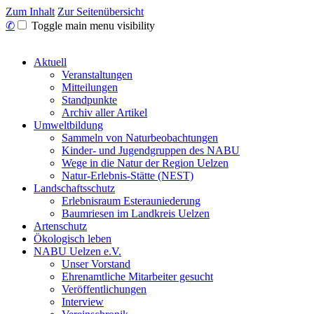
Zum Inhalt
Zur Seitenübersicht
✆
Toggle main menu visibility
Aktuell
Veranstaltungen
Mitteilungen
Standpunkte
Archiv aller Artikel
Umweltbildung
Sammeln von Naturbeobachtungen
Kinder- und Jugendgruppen des NABU
Wege in die Natur der Region Uelzen
Natur-Erlebnis-Stätte (NEST)
Landschaftsschutz
Erlebnisraum Esterauniederung
Baumriesen im Landkreis Uelzen
Artenschutz
Ökologisch leben
NABU Uelzen e.V.
Unser Vorstand
Ehrenamtliche Mitarbeiter gesucht
Veröffentlichungen
Interview