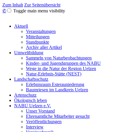
Zum Inhalt
Zur Seitenübersicht
✆
Toggle main menu visibility
Aktuell
Veranstaltungen
Mitteilungen
Standpunkte
Archiv aller Artikel
Umweltbildung
Sammeln von Naturbeobachtungen
Kinder- und Jugendgruppen des NABU
Wege in die Natur der Region Uelzen
Natur-Erlebnis-Stätte (NEST)
Landschaftsschutz
Erlebnisraum Esterauniederung
Baumriesen im Landkreis Uelzen
Artenschutz
Ökologisch leben
NABU Uelzen e.V.
Unser Vorstand
Ehrenamtliche Mitarbeiter gesucht
Veröffentlichungen
Interview