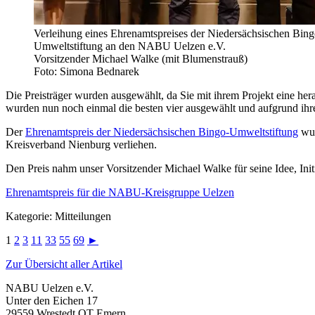
Verleihung eines Ehrenamtspreises der Niedersächsischen Bing
Umweltstiftung an den NABU Uelzen e.V.
Vorsitzender Michael Walke (mit Blumenstrauß)
Foto: Simona Bednarek
Die Preisträger wurden ausgewählt, da Sie mit ihrem Projekt eine he
wurden nun noch einmal die besten vier ausgewählt und aufgrund ihre
Der
Ehrenamtspreis der Niedersächsischen Bingo-Umweltstiftung
wur
Kreisverband Nienburg verliehen.
Den Preis nahm unser Vorsitzender Michael Walke für seine Idee, In
Ehrenamtspreis für die NABU-Kreisgruppe Uelzen
Kategorie: Mitteilungen
1
2
3
11
33
55
69
►
Zur Übersicht aller Artikel
NABU Uelzen e.V.
Unter den Eichen 17
29559 Wrestedt OT Emern