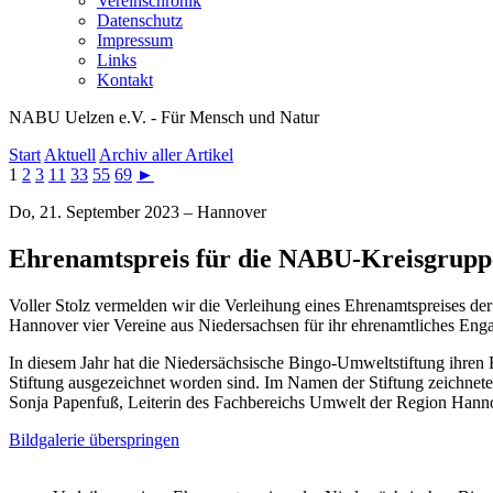
Vereinschronik
Datenschutz
Impressum
Links
Kontakt
NABU Uelzen e.V. - Für Mensch und Natur
Start
Aktuell
Archiv aller Artikel
1
2
3
11
33
55
69
►
Do, 21. September 2023 – Hannover
Ehrenamtspreis für die NABU-Kreisgrupp
Voller Stolz vermelden wir die Verleihung eines Ehrenamtspreises d
Hannover vier Vereine aus Niedersachsen für ihr ehrenamtliches Eng
In diesem Jahr hat die Niedersächsische Bingo-Umweltstiftung ihren 
Stiftung ausgezeichnet worden sind. Im Namen der Stiftung zeichnet
Sonja Papenfuß, Leiterin des Fachbereichs Umwelt der Region Hannove
Bildgalerie überspringen