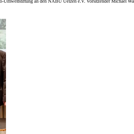
ngo-Umweltstiftung an den NABU Uelzen e.V. Vorsitzender Michael Wa