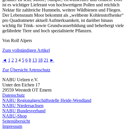
ist es wichtiger Lieferant von hochwertigem Pollen und reichlich
Nektar für zahlreiche Hummeln, weitere Wildbienen und Fliegen.
Der Lebensraum Moor bekommt als „weltbeste Kohlenstoffsenke“
pro Quadratmeter aktuell Aufmerksamkeit, ist darüber hinaus
wichtig für Trink- sowie Grundwasserbildung und beherbergt viele
gefährdete Tiere und hoch spezialisierte Pflanzen.
Von Rolf Alpers
Zum vollständigen Artikel
◄
1
2
3
4
5
6
8
13
18
21
►
Zur Übersicht Artenschutz
NABU Uelzen e.V.
Unter den Eichen 17
29559 Wrestedt OT Emern
Datenschutz
NABU Regionalgeschäftsstelle Heide-Wendland
NABU Niedersachsen
NABU Bundesverband
NABU-Shop
Seitenübersicht
Impressum