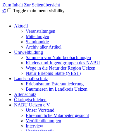
Zum Inhalt
Zur Seitenübersicht
✆
Toggle main menu visibility
Aktuell
Veranstaltungen
Mitteilungen
Standpunkte
Archiv aller Artikel
Umweltbildung
Sammeln von Naturbeobachtungen
Kinder- und Jugendgruppen des NABU
Wege in die Natur der Region Uelzen
Natur-Erlebnis-Stätte (NEST)
Landschaftsschutz
Erlebnisraum Esterauniederung
Baumriesen im Landkreis Uelzen
Artenschutz
Ökologisch leben
NABU Uelzen e.V.
Unser Vorstand
Ehrenamtliche Mitarbeiter gesucht
Veröffentlichungen
Interview