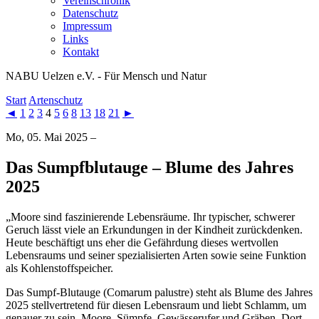
Vereinschronik
Datenschutz
Impressum
Links
Kontakt
NABU Uelzen e.V. - Für Mensch und Natur
Start
Artenschutz
◄
1
2
3
4
5
6
8
13
18
21
►
Mo, 05. Mai 2025 –
Das Sumpfblutauge – Blume des Jahres
2025
„Moore sind faszinierende Lebensräume. Ihr typischer, schwerer
Geruch lässt viele an Erkundungen in der Kindheit zurückdenken.
Heute beschäftigt uns eher die Gefährdung dieses wertvollen
Lebensraums und seiner spezialisierten Arten sowie seine Funktion
als Kohlenstoffspeicher.
Das Sumpf-Blutauge (Comarum palustre) steht als Blume des Jahres
2025 stellvertretend für diesen Lebensraum und liebt Schlamm, um
genauer zu sein, Moore, Sümpfe, Gewässerufer und Gräben. Dort