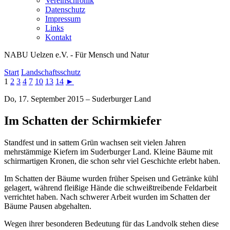
Vereinschronik
Datenschutz
Impressum
Links
Kontakt
NABU Uelzen e.V. - Für Mensch und Natur
Start
Landschaftsschutz
1
2
3
4
7
10
13
14
►
Do, 17. September 2015 – Suderburger Land
Im Schatten der Schirmkiefer
Standfest und in sattem Grün wachsen seit vielen Jahren
mehrstämmige Kiefern im Suderburger Land. Kleine Bäume mit
schirmartigen Kronen, die schon sehr viel Geschichte erlebt haben.
Im Schatten der Bäume wurden früher Speisen und Getränke kühl
gelagert, während fleißige Hände die schweißtreibende Feldarbeit
verrichtet haben. Nach schwerer Arbeit wurden im Schatten der
Bäume Pausen abgehalten.
Wegen ihrer besonderen Bedeutung für das Landvolk stehen diese