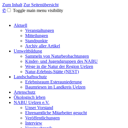
Zum Inhalt
Zur Seitenübersicht
✆
Toggle main menu visibility
Aktuell
Veranstaltungen
Mitteilungen
Standpunkte
Archiv aller Artikel
Umweltbildung
Sammeln von Naturbeobachtungen
Kinder- und Jugendgruppen des NABU
Wege in die Natur der Region Uelzen
Natur-Erlebnis-Stätte (NEST)
Landschaftsschutz
Erlebnisraum Esterauniederung
Baumriesen im Landkreis Uelzen
Artenschutz
Ökologisch leben
NABU Uelzen e.V.
Unser Vorstand
Ehrenamtliche Mitarbeiter gesucht
Veröffentlichungen
Interview