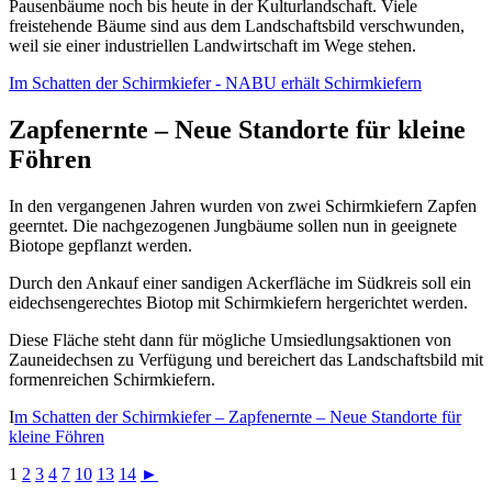
Pausenbäume noch bis heute in der Kulturlandschaft. Viele
freistehende Bäume sind aus dem Landschaftsbild verschwunden,
weil sie einer industriellen Landwirtschaft im Wege stehen.
Im Schatten der Schirmkiefer - NABU erhält Schirmkiefern
Zapfenernte – Neue Standorte für kleine
Föhren
In den vergangenen Jahren wurden von zwei Schirmkiefern Zapfen
geerntet. Die nachgezogenen Jungbäume sollen nun in geeignete
Biotope gepflanzt werden.
Durch den Ankauf einer sandigen Ackerfläche im Südkreis soll ein
eidechsengerechtes Biotop mit Schirmkiefern hergerichtet werden.
Diese Fläche steht dann für mögliche Umsiedlungsaktionen von
Zauneidechsen zu Verfügung und bereichert das Landschaftsbild mit
formenreichen Schirmkiefern.
I
m Schatten der Schirmkiefer – Zapfenernte – Neue Standorte für
kleine Föhren
1
2
3
4
7
10
13
14
►