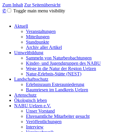
Zum Inhalt
Zur Seitenübersicht
✆
Toggle main menu visibility
Aktuell
Veranstaltungen
Mitteilungen
Standpunkte
Archiv aller Artikel
Umweltbildung
Sammeln von Naturbeobachtungen
Kinder- und Jugendgruppen des NABU
Wege in die Natur der Region Uelzen
Natur-Erlebnis-Stätte (NEST)
Landschaftsschutz
Erlebnisraum Esterauniederung
Baumriesen im Landkreis Uelzen
Artenschutz
Ökologisch leben
NABU Uelzen e.V.
Unser Vorstand
Ehrenamtliche Mitarbeiter gesucht
Veröffentlichungen
Interview