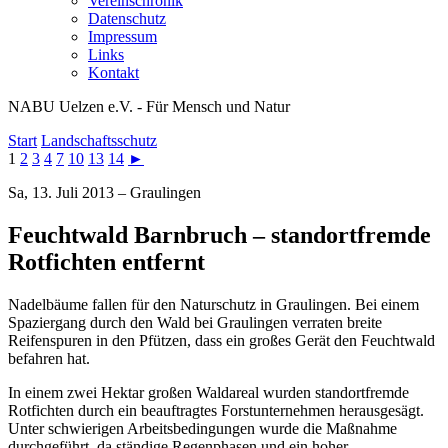
Vereinschronik
Datenschutz
Impressum
Links
Kontakt
NABU Uelzen e.V. - Für Mensch und Natur
Start
Landschaftsschutz
1
2
3
4
7
10
13
14
►
Sa, 13. Juli 2013 – Graulingen
Feuchtwald Barnbruch – standortfremde
Rotfichten entfernt
Nadelbäume fallen für den Naturschutz in Graulingen. Bei einem
Spaziergang durch den Wald bei Graulingen verraten breite
Reifenspuren in den Pfützen, dass ein großes Gerät den Feuchtwald
befahren hat.
In einem zwei Hektar großen Waldareal wurden standortfremde
Rotfichten durch ein beauftragtes Forstunternehmen herausgesägt.
Unter schwierigen Arbeitsbedingungen wurde die Maßnahme
durchgeführt, da ständige Regenphasen und ein hoher