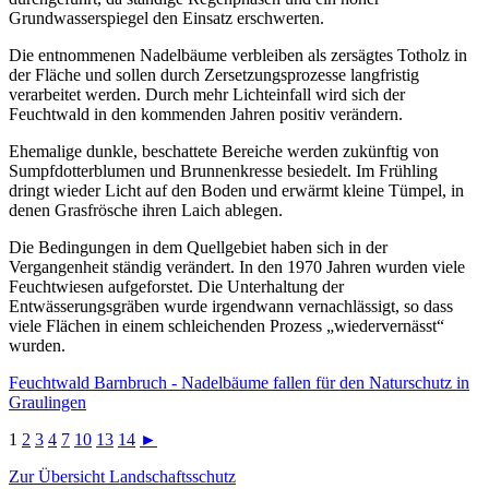
Grundwasserspiegel den Einsatz erschwerten.
Die entnommenen Nadelbäume verbleiben als zersägtes Totholz in
der Fläche und sollen durch Zersetzungsprozesse langfristig
verarbeitet werden. Durch mehr Lichteinfall wird sich der
Feuchtwald in den kommenden Jahren positiv verändern.
Ehemalige dunkle, beschattete Bereiche werden zukünftig von
Sumpfdotterblumen und Brunnenkresse besiedelt. Im Frühling
dringt wieder Licht auf den Boden und erwärmt kleine Tümpel, in
denen Grasfrösche ihren Laich ablegen.
Die Bedingungen in dem Quellgebiet haben sich in der
Vergangenheit ständig verändert. In den 1970 Jahren wurden viele
Feuchtwiesen aufgeforstet. Die Unterhaltung der
Entwässerungsgräben wurde irgendwann vernachlässigt, so dass
viele Flächen in einem schleichenden Prozess „wiedervernässt“
wurden.
Feuchtwald Barnbruch - Nadelbäume fallen für den Naturschutz in
Graulingen
1
2
3
4
7
10
13
14
►
Zur Übersicht Landschaftsschutz