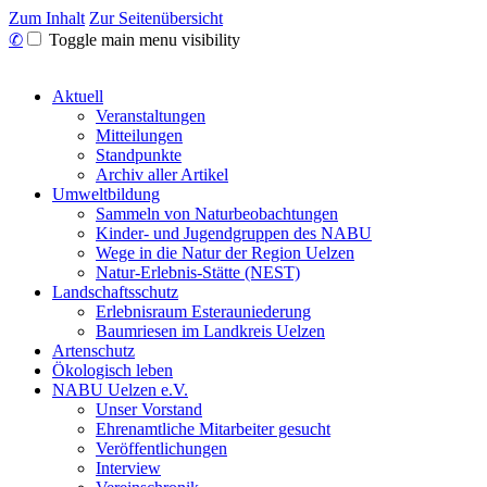
Zum Inhalt
Zur Seitenübersicht
✆
Toggle main menu visibility
Aktuell
Veranstaltungen
Mitteilungen
Standpunkte
Archiv aller Artikel
Umweltbildung
Sammeln von Naturbeobachtungen
Kinder- und Jugendgruppen des NABU
Wege in die Natur der Region Uelzen
Natur-Erlebnis-Stätte (NEST)
Landschaftsschutz
Erlebnisraum Esterauniederung
Baumriesen im Landkreis Uelzen
Artenschutz
Ökologisch leben
NABU Uelzen e.V.
Unser Vorstand
Ehrenamtliche Mitarbeiter gesucht
Veröffentlichungen
Interview