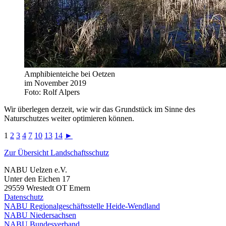
Amphibienteiche bei Oetzen
im November 2019
Foto: Rolf Alpers
Wir überlegen derzeit, wie wir das Grundstück im Sinne des
Naturschutzes weiter optimieren können.
1
2
3
4
7
10
13
14
►
Zur Übersicht Landschaftsschutz
NABU Uelzen e.V.
Unter den Eichen 17
29559 Wrestedt OT Emern
Datenschutz
NABU Regionalgeschäftsstelle Heide-Wendland
NABU Niedersachsen
NABU Bundesverband