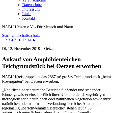
Vereinschronik
Datenschutz
Impressum
Links
Kontakt
NABU Uelzen e.V. - Für Mensch und Natur
Start
Landschaftsschutz
1
2
3
4
7
10
13
14
►
Di, 12. November 2019 – Oetzen
Ankauf von Amphibienteichen –
Teichgrundstück bei Oetzen erworben
NABU Kreisgruppe hat das 2667 m² großes Teichgrundstück „beim
Rosengarten“ bei Oetzen erworben.
„Natürliche oder naturnahe Bereiche fließender und stehender
Binnengewässer einschließlich ihrer Ufer und der dazugehörigen
uferbegleitenden natürlichen oder naturnahen Vegetation sowie ihrer
natürlichen oder naturnahen Verlandungsbereiche, Altarme und
regelmäßig überschwemmten Bereiche“ stehen laut § 30
automatisch unter Schutz, ohne dass dafür eine formelle