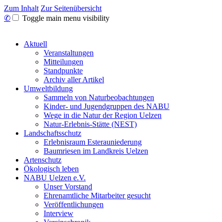
Zum Inhalt
Zur Seitenübersicht
✆
Toggle main menu visibility
Aktuell
Veranstaltungen
Mitteilungen
Standpunkte
Archiv aller Artikel
Umweltbildung
Sammeln von Naturbeobachtungen
Kinder- und Jugendgruppen des NABU
Wege in die Natur der Region Uelzen
Natur-Erlebnis-Stätte (NEST)
Landschaftsschutz
Erlebnisraum Esterauniederung
Baumriesen im Landkreis Uelzen
Artenschutz
Ökologisch leben
NABU Uelzen e.V.
Unser Vorstand
Ehrenamtliche Mitarbeiter gesucht
Veröffentlichungen
Interview