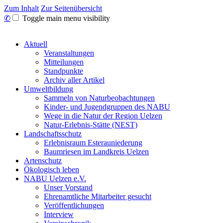
Zum Inhalt
Zur Seitenübersicht
✆
Toggle main menu visibility
Aktuell
Veranstaltungen
Mitteilungen
Standpunkte
Archiv aller Artikel
Umweltbildung
Sammeln von Naturbeobachtungen
Kinder- und Jugendgruppen des NABU
Wege in die Natur der Region Uelzen
Natur-Erlebnis-Stätte (NEST)
Landschaftsschutz
Erlebnisraum Esterauniederung
Baumriesen im Landkreis Uelzen
Artenschutz
Ökologisch leben
NABU Uelzen e.V.
Unser Vorstand
Ehrenamtliche Mitarbeiter gesucht
Veröffentlichungen
Interview