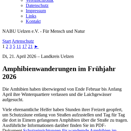
Vereinschronik
Datenschutz
Impressum
Links
Kontakt
NABU Uelzen e.V. - Für Mensch und Natur
Start
Artenschutz
1
2
3
5
11
17
21
►
Di, 21. April 2026 – Landkreis Uelzen
Amphibienwanderungen im Frühjahr
2026
Die Amhibien haben überwiegend von Ende Februar bis Anfang
April ihre Winterquartiere verlassen und die Laichgewässer
aufgesucht.
Viele ehrenamtliche Helfer haben Stunden ihrer Freizeit geopfert,
um Schutzzäune entlang von Straßen aufzustellen und Tag für Tag
die dort in Eimern gefangenen Amphibien über die Straße zu tragen.
Ausführliche Informationen darüber finden Sie im PDF-
Dokument
Schutzeinrichtungen für wandernde Amphibien im