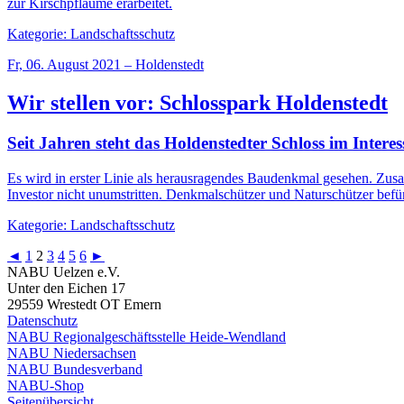
zur Kirschpflaume erarbeitet.
Kategorie: Landschaftsschutz
Fr, 06. August 2021 – Holdenstedt
Wir stellen vor: Schlosspark Holdenstedt
Seit Jahren steht das Holdenstedter Schloss im Interes
Es wird in erster Linie als herausragendes Baudenkmal gesehen. Zus
Investor nicht unumstritten. Denkmalschützer und Naturschützer befür
Kategorie: Landschaftsschutz
◄
1
2
3
4
5
6
►
NABU Uelzen e.V.
Unter den Eichen 17
29559 Wrestedt OT Emern
Datenschutz
NABU Regionalgeschäftsstelle Heide-Wendland
NABU Niedersachsen
NABU Bundesverband
NABU-Shop
Seitenübersicht