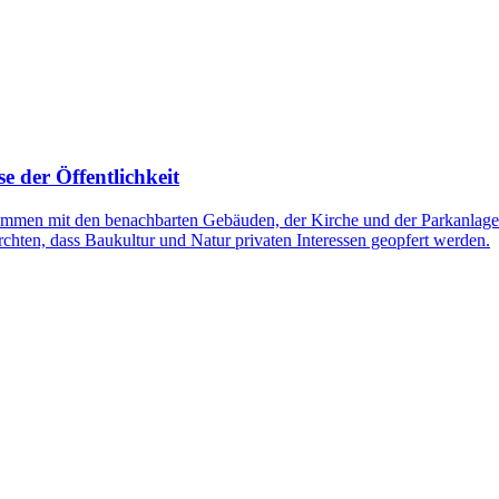
se der Öffentlichkeit
ammen mit den benachbarten Gebäuden, der Kirche und der Parkanlage s
chten, dass Baukultur und Natur privaten Interessen geopfert werden.