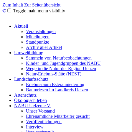
Zum Inhalt
Zur Seitenübersicht
✆
Toggle main menu visibility
Aktuell
Veranstaltungen
Mitteilungen
Standpunkte
Archiv aller Artikel
Umweltbildung
Sammeln von Naturbeobachtungen
Kinder- und Jugendgruppen des NABU
Wege in die Natur der Region Uelzen
Natur-Erlebnis-Stätte (NEST)
Landschaftsschutz
Erlebnisraum Esterauniederung
Baumriesen im Landkreis Uelzen
Artenschutz
Ökologisch leben
NABU Uelzen e.V.
Unser Vorstand
Ehrenamtliche Mitarbeiter gesucht
Veröffentlichungen
Interview